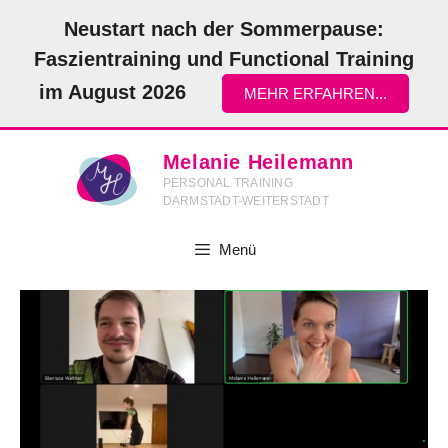
Zum
Neustart nach der Sommerpause:
Inhalt
Faszientraining und Functional Training
springen
im August 2026
MEHR ERFAHREN...
Melanie Heilemann
PERSONAL TRAINING
DARMSTADT-WEITERSTADT
Menü