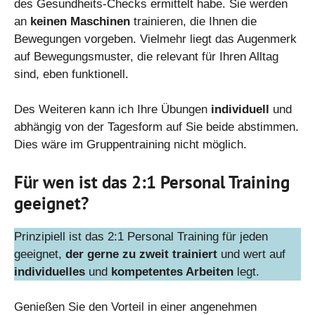
des Gesundheits-Checks ermittelt habe. Sie werden
an
keinen Maschinen
trainieren, die Ihnen die
Bewegungen vorgeben. Vielmehr liegt das Augenmerk
auf Bewegungsmuster, die relevant für Ihren Alltag
sind, eben funktionell.
Des Weiteren kann ich Ihre Übungen
individuell
und
abhängig von der Tagesform auf Sie beide abstimmen.
Dies wäre im Gruppentraining nicht möglich.
Für wen ist das 2:1 Personal Training
geeignet?
Prinzipiell ist das 2:1 Personal Training für jeden
geeignet,
der gerne zu zweit trainiert
und wert auf
individuelles
und
kompetentes Arbeiten
legt.
Genießen Sie den Vorteil in einer angenehmen