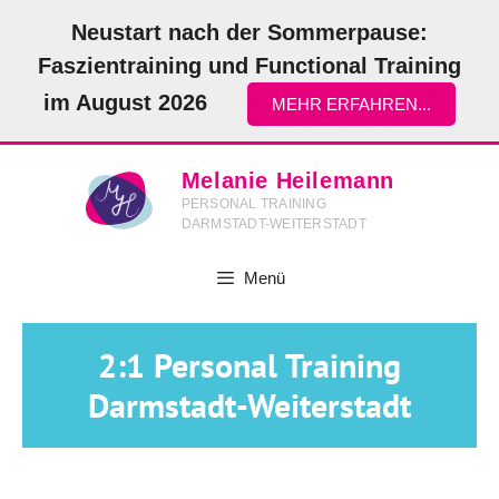
Zum
Neustart nach der Sommerpause:
Inhalt
Faszientraining und Functional Training
springen
im August 2026
MEHR ERFAHREN...
Melanie Heilemann
PERSONAL TRAINING
DARMSTADT-WEITERSTADT
Menü
2:1 Personal Training
Darmstadt-Weiterstadt