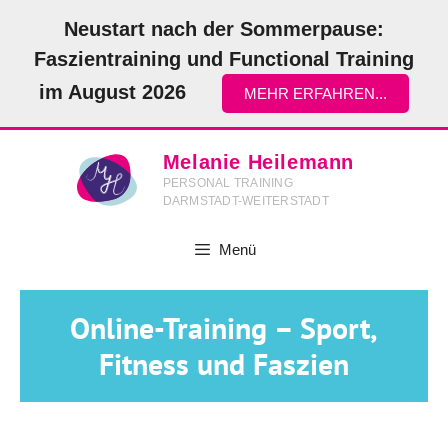
Zum
Neustart nach der Sommerpause:
Inhalt
Faszientraining und Functional Training
springen
im August 2026
MEHR ERFAHREN...
Melanie Heilemann
PERSONAL TRAINING
DARMSTADT-WEITERSTADT
Menü
Online-Training – Sport,
Fitness und Faszien