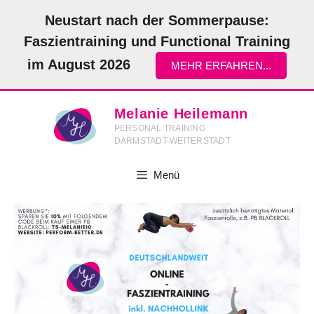
Zum
Neustart nach der Sommerpause:
Inhalt
Faszientraining und Functional Training
springen
im August 2026
MEHR ERFAHREN...
Melanie Heilemann
PERSONAL TRAINING
DARMSTADT-WEITERSTADT
Menü